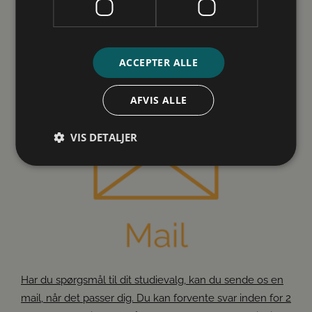
anbefaler vi at du booker en telefonsamtale.
Ansatte
Om os
ACCEPTER ALLE
AFVIS ALLE
VIS DETALJER
Absolut nødvendige
Ydeevne
Målretning
Funktionalitet
Uklassificerede
Absolut nødvendige cookies muliggør
hjemmesidens grundlæggende funktionalitet såsom
brugerlogin og kontoadministration. Hjemmesiden
kan ikke bruges korrekt uden de absolut
Har du spørgsmål til dit studievalg, kan du sende os en
nødvendige cookies.
mail, når det passer dig. Du kan forvente svar inden for 2