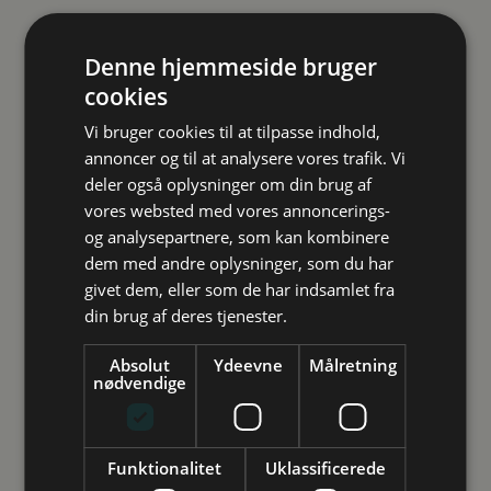
Denne hjemmeside bruger
cookies
Vi bruger cookies til at tilpasse indhold,
annoncer og til at analysere vores trafik. Vi
deler også oplysninger om din brug af
vores websted med vores annoncerings-
og analysepartnere, som kan kombinere
Studievalg Danmark
dem med andre oplysninger, som du har
givet dem, eller som de har indsamlet fra
Vejledning
din brug af deres tjenester.
Inspiration
Arrangementer
Absolut
Ydeevne
Målretning
nødvendige
Vi har to telefontilbud. Hvis du har brug for hjælp til
Future Spin
hurtige og afklarende spørgsmål, kan du ringe mandag-
Studievalg Danmarks undersøgelse
torsdag kl. 09.00-12.00 på 3333 2000. Har du mange
Funktionalitet
Uklassificerede
spørgsmål, er meget i tvivl og brug for mere tid,
Kontakt