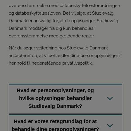
overensstemmelse med databeskyttelsesforordningen
og databeskyttelsesloven. Det vil sige, at Studievalg
Danmark er ansvarlig for, at de oplysninger, Studievalg
Danmark modtager fra dig kun behandles i
overensstemmelse med gældende regler.
Når du søger vejledning hos Studievalg Danmark
accepterer du, at vi behandler dine personoplysninger i
henhold til nedenstående privatlivspolitik.
Hvad er personoplysninger, og
hvilke oplysninger behandler
Studievalg Danmark?
Hvad er vores retsgrundlag for at
Personoplysninger er enhver form for information om
behandle dine personoplysninger?
en identificeret eller identificerbar fysisk person. Det vil