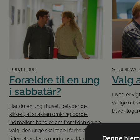
FORÆLDRE
STUDIEVAL
Forældre til en ung
Valg 
i sabbatår?
Hvad er vigt
vælge udda
Har du en ung i huset, betyder det
blive kloger
sikkert, at snakken omkring bordet
indimellem handler om fremtiden og de
valg, den unge skal tage i forhold til
Denne hjem
tiden efter deres ungdomsuddannelse.