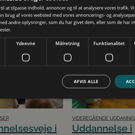
studieskift.
Studievalg Danmark
til at tilpasse indhold, annoncer og til at analysere vores trafik. V
in brug af vores websted med vores annoncerings- og analysepa
Vejledning
d andre oplysninger, som du har givet dem, eller som de har in
Inspiration
ester.
Arrangementer
Ydeevne
Målretning
Funktionalitet
Future Spin
Studievalg Danmarks undersøgelse
Kontakt
Ansatte
AFVIS ALLE
ACC
Om os
bsolut nødvendige
Ydeevne
Målretning
Funktionalitet
Uklassificer
SER
VIDEREGÅENDE UDDANNE
ookies muliggør hjemmesidens grundlæggende funktionalitet såsom brugerlogin og k
nelsesveje i
Uddannelse i
 bruges korrekt uden de absolut nødvendige cookies.