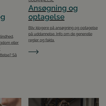
UDDANNELSE
Ansøgning og
og
optagelse
Bliv klogere på ansøgning og optagelse
på uddannelse. Info om de generelle
lindhed,
regler og fakta.
ygdom eller
r
ttelse? Så