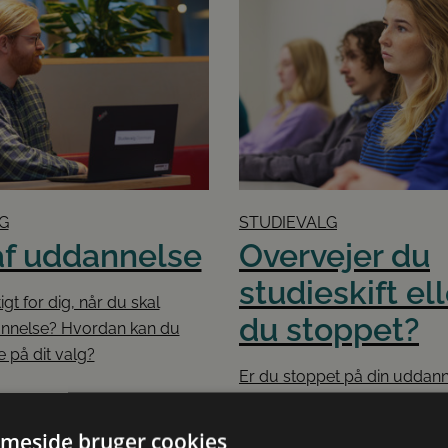
G
STUDIEVALG
af uddannelse
Overvejer du
studieskift ell
igt for dig, når du skal
du stoppet?
nnelse? Hvordan kan du
e på dit valg?
Er du stoppet på din uddanne
overvejer du at gøre det? He
samlet information til dig, d
meside bruger cookies