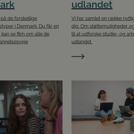
ark
udlandet
 på de forskellige
Vi har samlet en række nyttige
typer i Danmark. Du får en
dig. Om støttemuligheder og 
g kan se film om alle de
til at udforske studie- og arb
annelsesveje
udlandet.
Google Privacy Policy