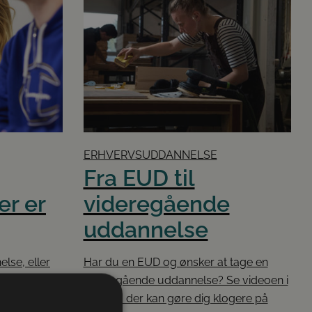
ERHVERVSUDDANNELSE
Fra EUD til
er er
videregående
uddannelse
lse, eller
Har du en EUD og ønsker at tage en
r har vi
videregående uddannelse? Se videoen i
er overvejer
artiklen, der kan gøre dig klogere på