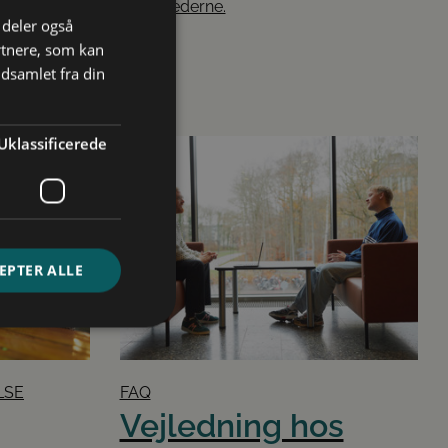
mulighederne.
i deler også
rtnere, som kan
dsamlet fra din
Uklassificerede
r
EPTER ALLE
ede
LSE
FAQ
ontoadministration.
Vejledning hos