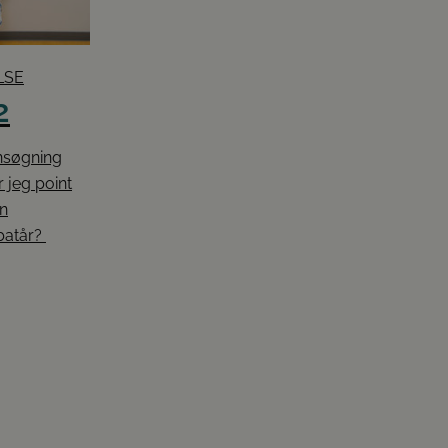
LSE
2
ansøgning
r jeg point
n
batår?