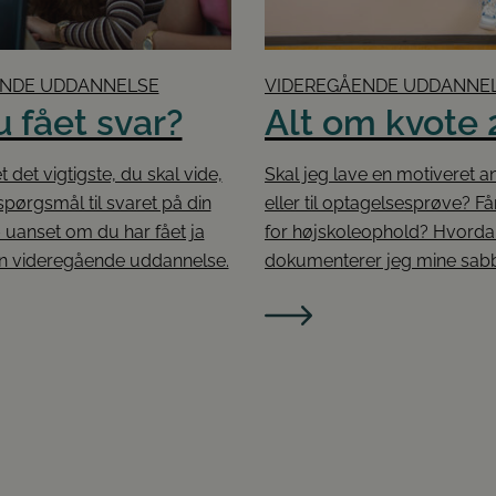
ENDE UDDANNELSE
VIDEREGÅENDE UDDANNE
u fået svar?
Alt om kvote 
t det vigtigste, du skal vide,
Skal jeg lave en motiveret 
spørgsmål til svaret på din
eller til optagelsesprøve? Få
 uanset om du har fået ja
for højskoleophold? Hvorda
l en videregående uddannelse.
dokumenterer jeg mine sab