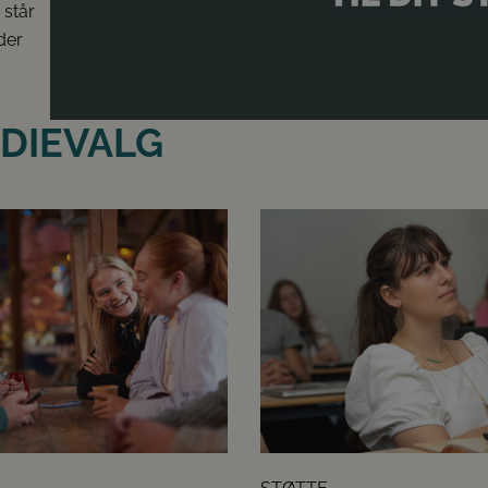
 står
 der
UDIEVALG