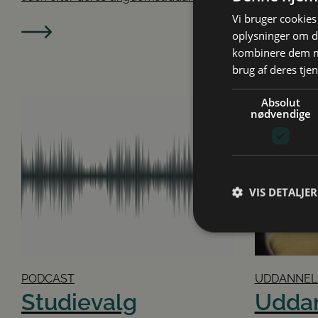
Vi bruger cookies 
oplysninger om d
kombinere dem me
brug af deres tjen
Absolut
nødvendige
VIS DETALJER
A
PODCAST
UDDANNEL
Absolut nødvendige c
Studievalg
Uddan
Hjemmesiden kan ikke