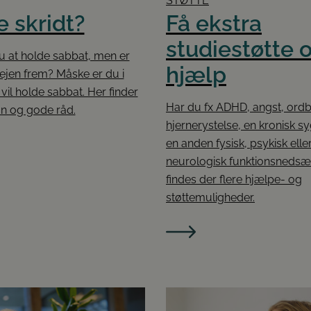
STØTTE
 skridt?
Få ekstra
studiestøtte 
u at holde sabbat, men er
hjælp
ejen frem? Måske er du i
 vil holde sabbat. Her finder
Har du fx ADHD, angst, ordb
on og gode råd.
hjernerystelse, en kronisk s
en anden fysisk, psykisk elle
neurologisk funktionsnedsæ
findes der flere hjælpe- og
støttemuligheder.