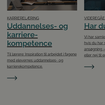
KARRIERELÆRING
VIDEREGÅ
Uddannelses- og
Har d
karriere­
Vi har samle
kompetence
hvis du har 
ansøgning –
Til lærere: Inspiration til arbejdet i fagene
eller nej ti
med elevernes uddannelses- og
karrierekompetence.