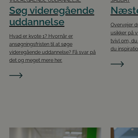
VIDEREGÅENDE UDDANNELSE
SABBAT
Søg videregående
Næste
uddannelse
Overvejer d
usikker på v
Hvad er kvote 1? Hvornår er
tvivl om, du
ansøgningsfristen til at søge
du inspirati
videregående uddannelse? Få svar på
det og meget mere her.