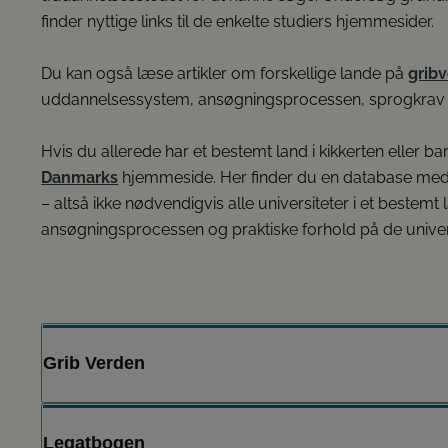
finder nyttige links til de enkelte studiers hjemmesider.
Google Privacy Policy
Du kan også læse artikler om forskellige lande på
grib
uddannelsessystem, ansøgningsprocessen, sprogkra
Hvis du allerede har et bestemt land i kikkerten eller b
Danmarks
hjemmeside. Her finder du en database me
– altså ikke nødvendigvis alle universiteter i et beste
ansøgningsprocessen og praktiske forhold på de univers
Grib Verden
På gribverden.dk kan du under fanen ”Din vej” i kategor
Legatbogen