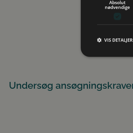
Absolut
nødvendige
VIS DETALJER
A
Absolut nødvendige c
Undersøg ansøgningskrave
Hjemmesiden kan ikke