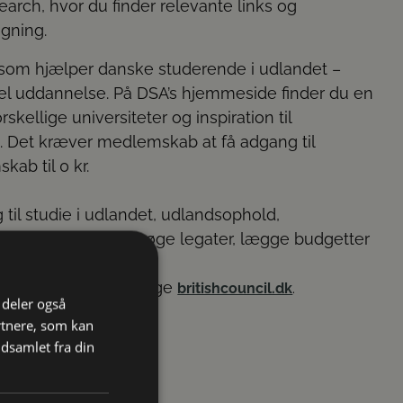
arch, hvor du finder relevante links og
øgning.
 som hjælper danske studerende i udlandet –
hel uddannelse. På DSA’s hjemmeside finder du en
kellige universiteter og inspiration til
g. Det kræver medlemskab at få adgang til
ab til 0 kr.
 til studie i udlandet, udlandsophold,
få gode råd til at søge legater, lægge budgetter
n du med fordel besøge
britishcouncil.dk
.
i deler også
rtnere, som kan
dsamlet fra din