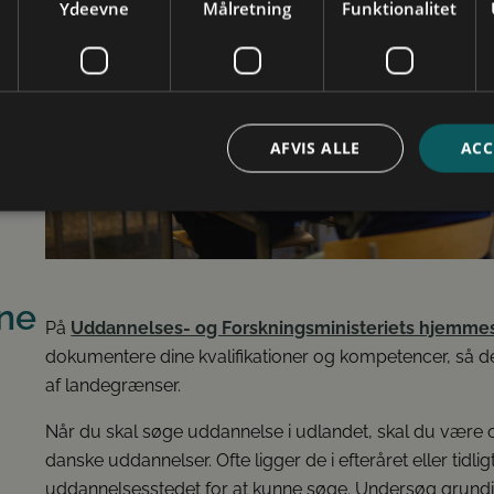
Ydeevne
Målretning
Funktionalitet
Future Spin
Studievalg Danmarks undersøgelse
Kontakt
Ansatte
AFVIS ALLE
ACC
Om os
bsolut nødvendige
Ydeevne
Målretning
Funktionalitet
Uklassificer
ookies muliggør hjemmesidens grundlæggende funktionalitet såsom brugerlogin og k
ne
 bruges korrekt uden de absolut nødvendige cookies.
På
Uddannelses- og Forskningsministeriets hjemme
dokumentere dine kvalifikationer og kompetencer, så de
af landegrænser.
Når du skal søge uddannelse i udlandet, skal du være o
danske uddannelser. Ofte ligger de i efteråret eller tidl
uddannelsesstedet for at kunne søge. Undersøg grundi