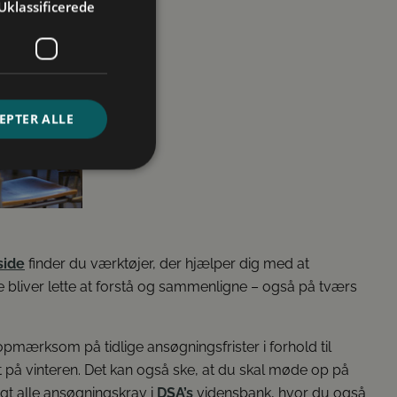
Uklassificerede
r
EPTER ALLE
ede
ontoadministration.
side
finder du værktøjer, der hjælper dig med at
 bliver lette at forstå og sammenligne – også på tværs
pmærksom på tidlige ansøgningsfrister i forhold til
igt på vinteren. Det kan også ske, at du skal møde op på
gt alle ansøgningskrav i
DSA’s
vidensbank, hvor du også