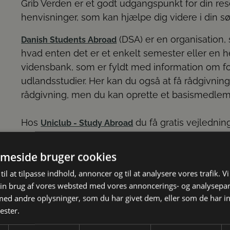
Grib Verden er et godt udgangspunkt for din rese
henvisninger, som kan hjælpe dig videre i din s
(DSA) er en organisation,
Danish Students Abroad
hvad enten det er et enkelt semester eller en 
vidensbank, som er fyldt med information om fors
udlandsstudier. Her kan du også at få rådgivnin
rådgivning, men du kan oprette et basismedlemsk
Hos
du få gratis vejledning
Uniclub - Study Abroad
sabbatårsprogrammer samt studieafgifter og SU, 
og berettigelse til udlandsstipendiet.
meside bruger cookies
Drømmer du om at studere i Storbritannien, ka
Studievalg Danmark
til at tilpasse indhold, annoncer og til at analysere vores trafik. V
in brug af vores websted med vores annoncerings- og analysepa
Vejledning
d andre oplysninger, som du har givet dem, eller som de har in
Inspiration
ester.
Arrangementer