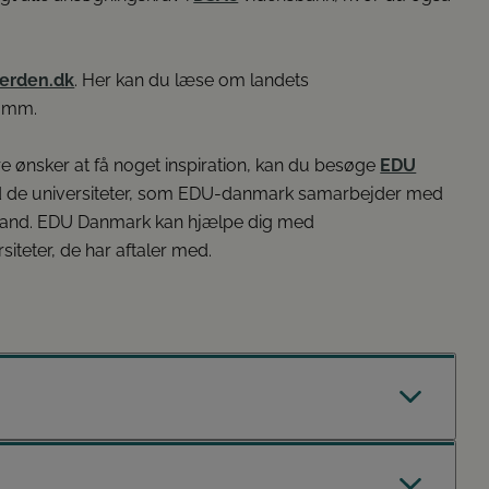
verden.dk
. Her kan du læse om landets
v mm.
are ønsker at få noget inspiration, kan du besøge
EDU
d de universiteter, som EDU-danmark samarbejder med
mt land. EDU Danmark kan hjælpe dig med
iteter, de har aftaler med.
ien ”Sådan får du råd” finde information om alt fra SU og