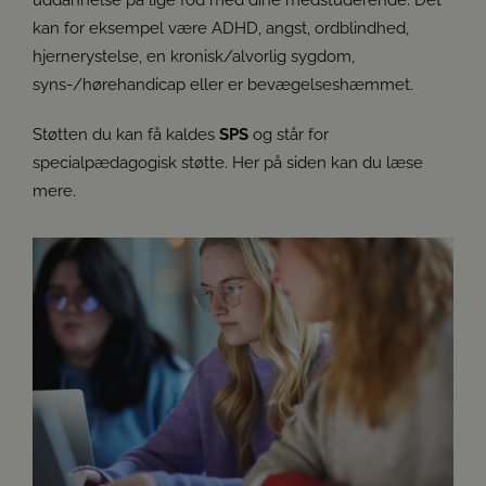
uddannelse på lige fod med dine medstuderende. Det
kan for eksempel være ADHD, angst, ordblindhed,
hjernerystelse, en kronisk/alvorlig sygdom,
syns-/hørehandicap eller er bevægelseshæmmet.
Støtten du kan få kaldes
SPS
og står for
specialpædagogisk støtte. Her på siden kan du læse
mere.