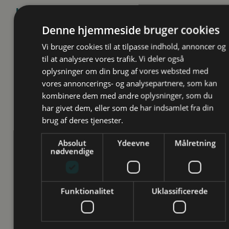
Kontakt os og hør om dine
muligheder
Denne hjemmeside bruger cookies
Vi bruger cookies til at tilpasse indhold, annoncer og
"Efter samtalen vidste jeg præcis, hvad
til at analysere vores trafik. Vi deler også
næste skridt var, og det gjorde mig mere
oplysninger om din brug af vores websted med
rolig"
vores annoncerings- og analysepartnere, som kan
kombinere dem med andre oplysninger, som du
har givet dem, eller som de har indsamlet fra din
brug af deres tjenester.
Absolut
Ydeevne
Målretning
nødvendige
Funktionalitet
Uklassificerede