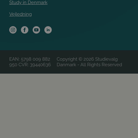
Study in Denmark
Vejledning
EAN: 5798 009 882
Copyright © 2026 Studievalg
950
CVR: 39440636
Danmark - All Rights Reserved