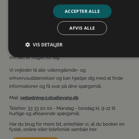
ACCEPTER ALLE
AFVIS ALLE
Du er altid velkommen til at kontakte os eller booke en
samtale og høre nærmere om dine muligheder for
VIS DETALJER
ekstra studiestøtte – også selvom du ikke er sikker på,
om det er noget for dig.
Vi vejleder til alle videregående- og
Absolut nødvendige
Ydeevne
Målretning
erhvervsuddannelser og kan hjælpe dig med at finde
Funktionalitet
Uklassificerede
informationer og få svar på dine spørgsmål.
Absolut nødvendige cookies muliggør hjemmesidens
grundlæggende funktionalitet såsom brugerlogin og
Mail:
vejledning@studievalg.dk
kontoadministration. Hjemmesiden kan ikke bruges korrekt uden
de absolut nødvendige cookies.
Telefon: 33 33 20 00 - Mandag - torsdag kl. 9-12 til
hurtige og afklarende spørgsmål.
Har du brug for mere tid, anbefaler vi, at du booker en
fysisk, online eller telefonisk samtale her: