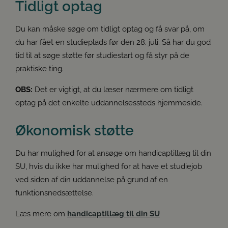
Tidligt optag
Du modtager nu støtten fra en leverandør. Det kan fx
være et studiestøtteforløb, IT-program, en
Du kan måske søge om tidligt optag og få svar på, om
ergonomisk stol eller sekretærhjælp til at skrive
du har fået en studieplads før den 28. juli. Så har du god
noter for dig.
tid til at søge støtte før studiestart og få styr på de
praktiske ting.
Studievalg Danmark
OBS:
Det er vigtigt, at du læser nærmere om tidligt
Vejledning
optag på det enkelte uddannelsessteds hjemmeside.
Inspiration
Økonomisk støtte
Arrangementer
Future Spin
Du har mulighed for at ansøge om handicaptillæg til din
Studievalg Danmarks undersøge
SU, hvis du ikke har mulighed for at have et studiejob
ved siden af din uddannelse på grund af en
Kontakt
funktionsnedsættelse.
Ansatte
Læs mere om
handicaptillæg til din SU
Om os